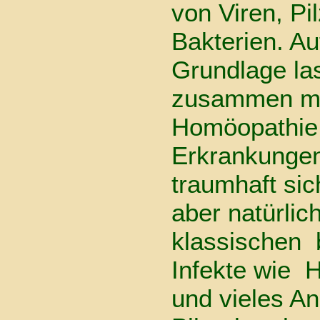
von Viren, Pi
Bakterien. Au
Grundlage la
zusammen mit
Homöopathie,
Erkrankungen
traumhaft sic
aber natürlic
klassischen b
Infekte wie 
und vieles A