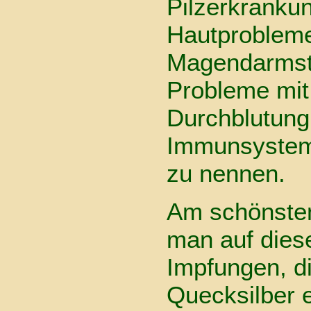
Pilzerkranku
Hautproblem
Magendarmst
Probleme mit
Durchblutun
Immunsystem
zu nennen.
Am schönsten
man auf diese
Impfungen, d
Quecksilber 