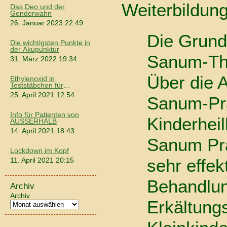
Weiterbildung
Das Deo und der
Genderwahn
26. Januar 2023 22:49
Die Grund
Die wichtigsten Punkte in
der Akupunktur
Sanum-Th
31. März 2022 19:34
Über die 
Ethylenoxid in
Teststäbchen für
Coronatests
25. April 2021 12:54
Sanum-Prä
Info für Patienten von
Kinderhei
AUSSERHALB
14. April 2021 18:43
Sanum Prä
Lockdown im Kopf
sehr effek
11. April 2021 20:15
Behandlu
Archiv
Archiv
Erkältung