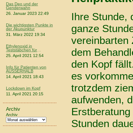
Das Deo und der
Genderwahn
Ihre Stunde, 
26. Januar 2023 22:49
ganze Stunde 
Die wichtigsten Punkte in
der Akupunktur
31. März 2022 19:34
vereinbarten 
Ethylenoxid in
dem Behandle
Teststäbchen für
Coronatests
25. April 2021 12:54
den Kopf fällt
Info für Patienten von
AUSSERHALB
es vorkomme
14. April 2021 18:43
trotzdem ziem
Lockdown im Kopf
11. April 2021 20:15
aufwenden, d
Erstberatung
Archiv
Archiv
Stunden daue