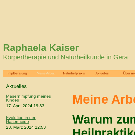
Raphaela Kaiser
Körpertherapie und Naturheilkunde in Gera
Impfberatung
Meine Arbeit
Naturheilpraxis
Aktuelles
Über mi
Aktuelles
Meine Arb
Masernimpfung meines
Kindes
17. April 2024 19:33
Warum zu
Evolution in der
Hasenheide
23. März 2024 12:53
Heilprakti